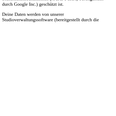
durch Google Inc.) geschützt ist.
Deine Daten werden von unserer
Studioverwaltungssoftware (bereitgestellt durch die
MySports App) verarbeitet. Zahlungen werden ggf. über
PayPal abgewickelt.
Dieser Verarbeitung musst du zustimmen, bevor du
fortfahren kannst. Mehr dazu findest du in unseren
Datenschutzbestimmungen
.
Zustimmen und Fortfahren
Kontakt