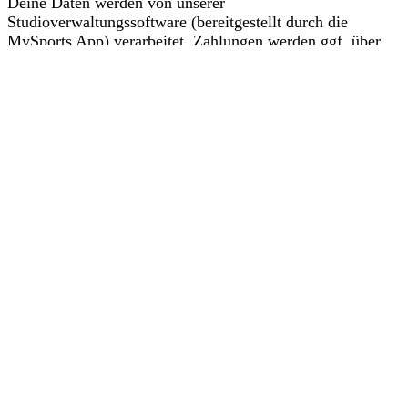
Deine Daten werden von unserer
Studioverwaltungssoftware (bereitgestellt durch die
MySports App) verarbeitet. Zahlungen werden ggf. über
PayPal abgewickelt.
Dieser Verarbeitung musst du zustimmen, bevor du
fortfahren kannst. Mehr dazu findest du in unseren
Datenschutzbestimmungen
.
Zustimmen und Fortfahren
Kontakt
+49(0) 176 207 196 38
info@lacalidad.de