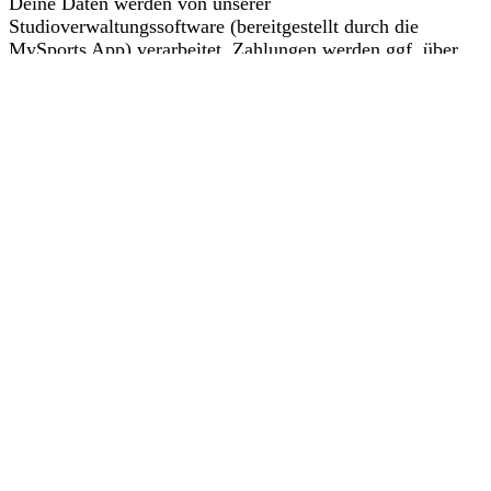
Deine Daten werden von unserer
Studioverwaltungssoftware (bereitgestellt durch die
MySports App) verarbeitet. Zahlungen werden ggf. über
PayPal abgewickelt.
Dieser Verarbeitung musst du zustimmen, bevor du
fortfahren kannst. Mehr dazu findest du in unseren
Datenschutzbestimmungen
.
Zustimmen und Fortfahren
Kontakt
+49(0) 176 207 196 38
info@lacalidad.de