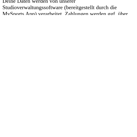
Deine Daten werden von unserer
Studioverwaltungssoftware (bereitgestellt durch die
MySports App) verarbeitet. Zahlungen werden ggf. über
PayPal abgewickelt.
Dieser Verarbeitung musst du zustimmen, bevor du
fortfahren kannst. Mehr dazu findest du in unseren
Datenschutzbestimmungen
.
Zustimmen und Fortfahren
Kontakt
+49(0) 176 207 196 38
info@lacalidad.de