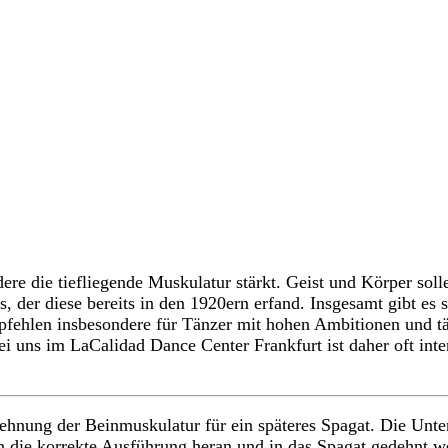
dere die tiefliegende Muskulatur stärkt. Geist und Körper sol
s, der diese bereits in den 1920ern erfand. Insgesamt gibt es 
len insbesondere für Tänzer mit hohen Ambitionen und tägli
i uns im LaCalidad Dance Center Frankfurt ist daher oft intens
ehnung der Beinmuskulatur für ein späteres Spagat. Die Unte
 die korrekte Ausführung heran und in das Spagat gedehnt w