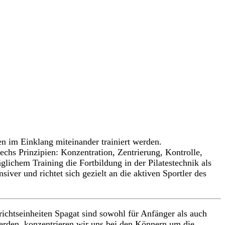
len im Einklang miteinander trainiert werden.
sechs Prinzipien: Konzentration, Zentrierung, Kontrolle,
chem Training die Fortbildung in der Pilatestechnik als
iver und richtet sich gezielt an die aktiven Sportler des
richtseinheiten Spagat sind sowohl für Anfänger als auch
erden, konzentrieren wir uns bei den Könnern um die