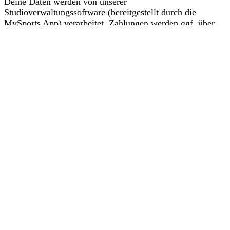
Deine Daten werden von unserer
Studioverwaltungssoftware (bereitgestellt durch die
MySports App) verarbeitet. Zahlungen werden ggf. über
PayPal abgewickelt.
Dieser Verarbeitung musst du zustimmen, bevor du
fortfahren kannst. Mehr dazu findest du in unseren
Datenschutzbestimmungen
.
Zustimmen und Fortfahren
Kontakt
+49(0) 176 207 196 38
info@lacalidad.de