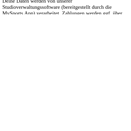
Deine Daten werden von unserer
Studioverwaltungssoftware (bereitgestellt durch die
MySports App) verarbeitet. Zahlungen werden ggf. über
PayPal abgewickelt.
Dieser Verarbeitung musst du zustimmen, bevor du
fortfahren kannst. Mehr dazu findest du in unseren
Datenschutzbestimmungen
.
Zustimmen und Fortfahren
Kontakt
+49(0) 176 207 196 38
info@lacalidad.de